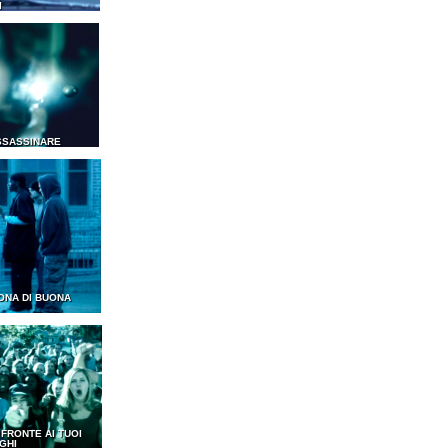
I
SSASSINARE
ONA DI BUONA
I FRONTE AI TUOI
GHI