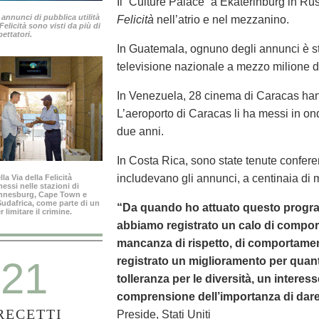
Il “Culture Palace” a Ekaterinburg in Ru
 annunci di pubblica utilità
Felicità
nell’atrio e nel mezzanino.
 Felicità sono visti da più di
pettatori.
In Guatemala, ognuno degli annunci è s
televisione nazionale a mezzo milione d
In Venezuela, 28 cinema di Caracas hann
L’aeroporto di Caracas li ha messi in on
due anni.
In Costa Rica, sono state tenute conferen
includevano gli annunci, a centinaia di m
la Via della Felicità
ssi nelle stazioni di
annesburg, Cape Town e
 Sudafrica, come parte di un
“Da quando ho attuato questo progra
limitare il crimine.
abbiamo registrato un calo di comport
mancanza di rispetto, di comportamen
21
registrato un miglioramento per quanto
tolleranza per le diversità, un interess
comprensione dell’importanza di dare 
RECETTI
Preside, Stati Uniti