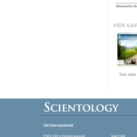
Strumenti ch
PER SAP
Sito web 
Siti internazionali
ENGLISH (US/International)
MAGYAR