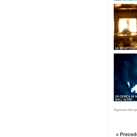
16 SII ATTIVO
19 CERCA DI 
AGLI ALTRI...
Ognuno dei pr
« Preced