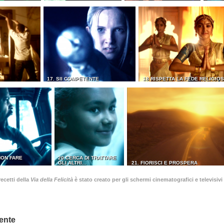
17. SII COMPETENTE
18 RISPETTA LA FEDE RELIGIOS
NON FARE
20 CERCA DI TRATTARE
GLI ALTRI...
21. FIORISCI E PROSPERA
ecetti della
Via della Felicità
è stato creato per gli schermi cinematografici e televisivi 
ente