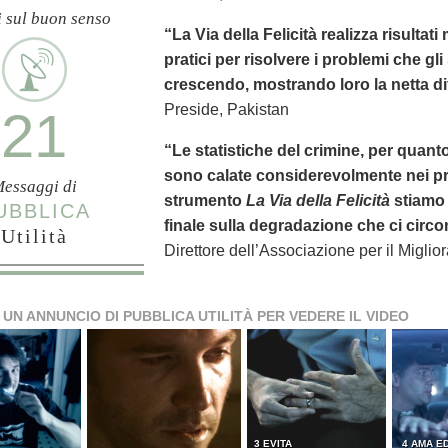
i sul buon senso
“La Via della Felicità realizza risultat
pratici per risolvere i problemi che gl
crescendo, mostrando loro la netta dif
Preside, Pakistan
21
“Le statistiche del crimine, per quanto
sono calate considerevolmente nei pr
essaggi di
strumento
La Via della Felicità
stiamo 
UBBLICA
finale sulla degradazione che ci circo
Utilità
Direttore dell’Associazione per il Miglio
 UN ANNUNCIO DI PUBBLICA UTILITÀ PER VEDERE IL VIDEO
3 EVITA
4 AMA ED