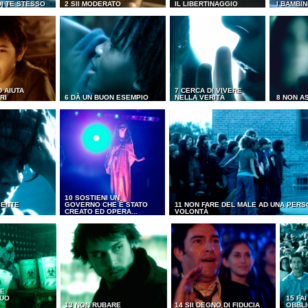
DI TE STESSO
2 SII MODERATO
IL LIBERTINAGGIO
I BAMBIN
D AIUTA
7 CERCA DI VIVERE
RI
6 DÀ UN BUON ESEMPIO
NELLA VERITÀ
8 NON A
10 SOSTIENI UN
IENTE
GOVERNO CHE È STATO
11 NON FARE DEL MALE AD UNA PERS
CREATO ED OPERA...
VOLONTÀ
 E
TUO
15 FA
13 NON RUBARE
14 SII DEGNO DI FIDUCIA
OBBLI