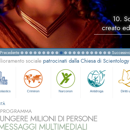
10. S
creato ed
Precedente
Successiv
glioramento sociale
patrocinati dalla Chiesa di Scientology
olastics
Criminon
Narconon
Antidroga
Diritti
ITÀ
L PROGRAMMA
UNGERE MILIONI DI PERSONE
ESSAGGI MULTIMEDIALI