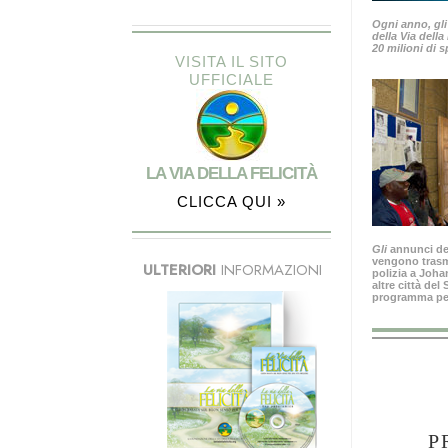
Ogni anno, gli
della Via della
20 milioni di s
VISITA IL SITO
UFFICIALE
LA VIA DELLA FELICITÀ
CLICCA QUI »
Gli
annunci del
vengono trasme
ULTERIORI
INFORMAZIONI
polizia a Joh
altre città del
programma per 
P