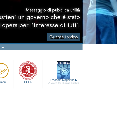
Messaggio di pubblica utilità
ostieni un governo che è stato
 opera per l’interesse di tutti.
Guarda i video
o
Freedom Magazine
▶
 umani
CCHR
A Voice for Human Rights