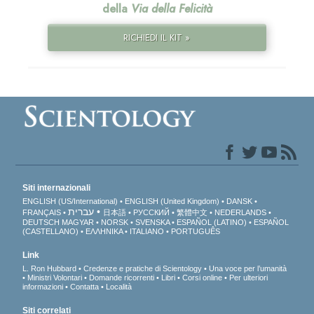
della
Via della Felicità
RICHIEDI IL KIT »
Siti internazionali
ENGLISH (US/International)
ENGLISH (United Kingdom)
DANSK
עברית
FRANÇAIS
日本語
РУССКИЙ
繁體中文
NEDERLANDS
DEUTSCH
MAGYAR
NORSK
SVENSKA
ESPAÑOL (LATINO)
ESPAÑOL
(CASTELLANO)
ΕΛΛΗΝΙΚA
ITALIANO
PORTUGUÊS
Link
L. Ron Hubbard
Credenze e pratiche di Scientology
Una voce per l’umanità
Ministri Volontari
Domande ricorrenti
Libri
Corsi online
Per ulteriori
informazioni
Contatta
Località
Siti correlati