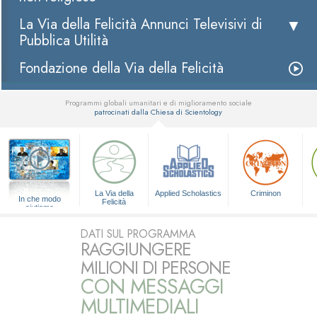
La Via della Felicità Annunci Televisivi di
Pubblica Utilità
Fondazione della Via della Felicità
Programmi globali umanitari e di miglioramento sociale
patrocinati dalla Chiesa di Scientology
▼
La Via della
Applied Scholastics
Criminon
In che modo
Felicità
aiutiamo
DATI SUL PROGRAMMA
RAGGIUNGERE
MILIONI DI PERSONE
CON MESSAGGI
MULTIMEDIALI