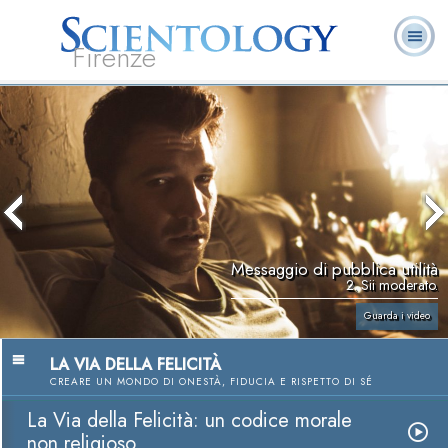
Firenze
L. Ron Hubbard:
Che cos’è
Ministri
Domande
Libri
Fondatore
Scientology?
Volontari
ricorrenti
Messaggio di pubblica utilità
2. Sii moderato.
Guarda i video
LA VIA DELLA FELICITÀ
CREARE UN MONDO DI ONESTÀ, FIDUCIA E RISPETTO DI SÉ
La Via della Felicità: un codice morale
non religioso