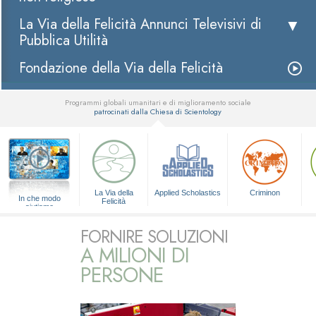
La Via della Felicità Annunci Televisivi di
Pubblica Utilità
Fondazione della Via della Felicità
Programmi globali umanitari e di miglioramento sociale
patrocinati dalla Chiesa di Scientology
▼
La Via della
Applied Scholastics
Criminon
In che modo
Felicità
aiutiamo
FORNIRE SOLUZIONI
A MILIONI DI
PERSONE