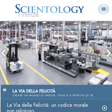
Firenze
L. Ron Hubbard:
Che cos’è
Ministri
Domande
Libri
Fondatore
Scientology?
Volontari
ricorrenti
LA VIA DELLA FELICITÀ
CREARE UN MONDO DI ONESTÀ, FIDUCIA E RISPETTO DI SÉ
La Via della Felicità: un codice morale
non religioso