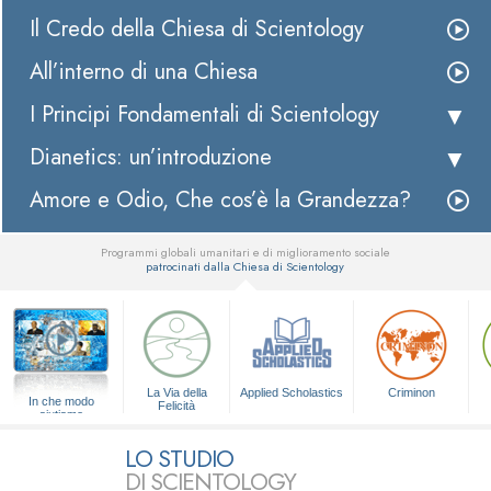
Il Credo della Chiesa di Scientology
All’interno di una Chiesa
I Principi Fondamentali di Scientology
Dianetics: un’introduzione
Amore e Odio, Che cos’è la Grandezza?
Programmi globali umanitari e di miglioramento sociale
patrocinati dalla Chiesa di Scientology
▼
La Via della
Applied Scholastics
Criminon
In che modo
Felicità
aiutiamo
LO STUDIO
DI SCIENTOLOGY