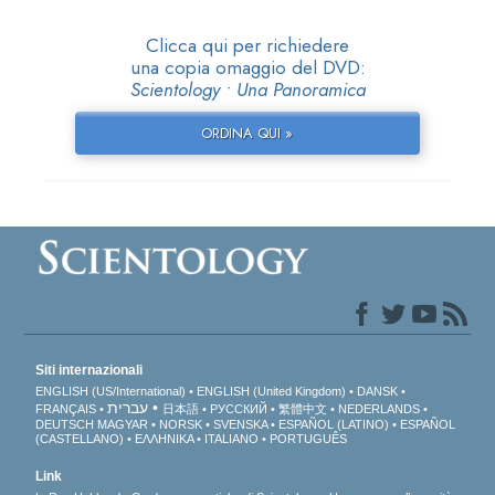
Clicca qui per richiedere
una copia omaggio del DVD:
Scientology • Una Panoramica
ORDINA QUI »
Siti internazionali
ENGLISH (US/International)
ENGLISH (United Kingdom)
DANSK
עברית
FRANÇAIS
日本語
РУССКИЙ
繁體中文
NEDERLANDS
DEUTSCH
MAGYAR
NORSK
SVENSKA
ESPAÑOL (LATINO)
ESPAÑOL
(CASTELLANO)
ΕΛΛΗΝΙΚA
ITALIANO
PORTUGUÊS
Link