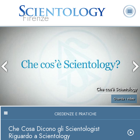
Firenze
L. Ron Hubbard:
Che cos’è
Ministri
Domande
Libri
Fondatore
Scientology?
Volontari
ricorrenti
Che cos’è Scientology
Guarda i video
CREDENZE E PRATICHE
Che Cosa Dicono gli Scientologist
Riguardo a Scientology