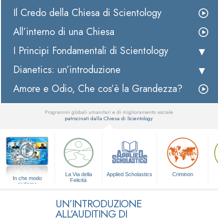
Il Credo della Chiesa di Scientology
All’interno di una Chiesa
I Principi Fondamentali di Scientology
Dianetics: un’introduzione
Amore e Odio, Che cos’è la Grandezza?
Programmi globali umanitari e di miglioramento sociale
patrocinati dalla Chiesa di Scientology
▼
La Via della
Applied Scholastics
Criminon
In che modo
Felicità
aiutiamo
UN’INTRODUZIONE
ALL’AUDITING DI