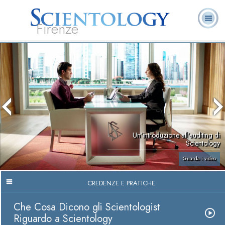
Firenze
L. Ron Hubbard:
Che cos’è
Ministri
Domande
Libri
Fondatore
Scientology?
Volontari
ricorrenti
Un’introduzione all’auditing di
Scientology
Guarda i video
CREDENZE E PRATICHE
Che Cosa Dicono gli Scientologist
Riguardo a Scientology