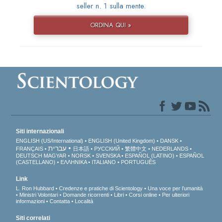
seller n. 1 sulla mente.
ORDINA QUI »
Siti internazionali
ENGLISH (US/International)
ENGLISH (United Kingdom)
DANSK
עברית
FRANÇAIS
日本語
РУССКИЙ
繁體中文
NEDERLANDS
DEUTSCH
MAGYAR
NORSK
SVENSKA
ESPAÑOL (LATINO)
ESPAÑOL
(CASTELLANO)
ΕΛΛΗΝΙΚA
ITALIANO
PORTUGUÊS
Link
L. Ron Hubbard
Credenze e pratiche di Scientology
Una voce per l’umanità
Ministri Volontari
Domande ricorrenti
Libri
Corsi online
Per ulteriori
informazioni
Contatta
Località
Siti correlati