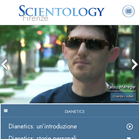
Firenze
L. Ron Hubbard:
Che cos’è
Ministri
Domande
Libri
Fondatore
Scientology?
Volontari
ricorrenti
Fabio, Manager
Guarda i video
DIANETICS
Dianetics: un’introduzione
Dianetics: storie personali