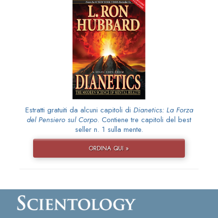
Estratti gratuiti da alcuni capitoli di
Dianetics: La Forza
del Pensiero sul Corpo
. Contiene tre capitoli del best
seller n. 1 sulla mente.
ORDINA QUI »