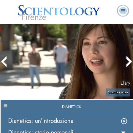
Firenze
L. Ron Hubbard:
Che cos’è
Ministri
Domande
Libri
Fondatore
Scientology?
Volontari
ricorrenti
Ellary
Guarda i video
DIANETICS
Dianetics: un’introduzione
Dianetics: storie personali