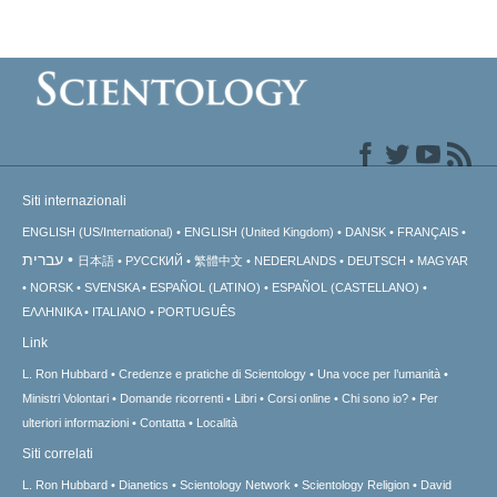
Siti internazionali
ENGLISH (US/International)
ENGLISH (United Kingdom)
DANSK
FRANÇAIS
עברית
日本語
РУССКИЙ
繁體中文
NEDERLANDS
DEUTSCH
MAGYAR
NORSK
SVENSKA
ESPAÑOL (LATINO)
ESPAÑOL (CASTELLANO)
ΕΛΛΗΝΙΚA
ITALIANO
PORTUGUÊS
Link
L. Ron Hubbard
Credenze e pratiche di Scientology
Una voce per l’umanità
Ministri Volontari
Domande ricorrenti
Libri
Corsi online
Chi sono io?
Per
ulteriori informazioni
Contatta
Località
Siti correlati
L. Ron Hubbard
Dianetics
Scientology Network
Scientology Religion
David