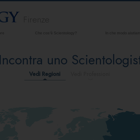
Firenze
ore
Che cos’è Scientology?
In che modo aiutia
Credenze e pratiche
Incontra uno Scientologis
Credo e codici di Scientology
Che cosa dicono gli Scientologist
riguardo a Scientology
Vedi Regioni
Vedi Professioni
Incontra uno Scientologist
All’interno di una Chiesa
I Principi Fondamentali di Scientology
Un’Introduzione a Dianetics
Amore e Odio:
Che Cos’è la Grandezza?