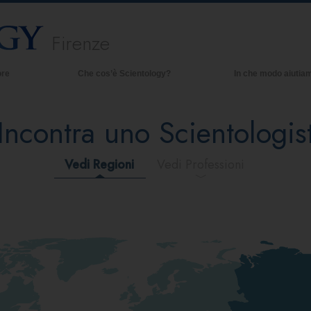
Firenze
ore
Che cos’è Scientology?
In che modo aiutia
Credenze e pratiche
Incontra uno Scientologis
Credo e codici di Scientology
Che cosa dicono gli Scientologist
riguardo a Scientology
Vedi Regioni
Vedi Professioni
Incontra uno Scientologist
All’interno di una Chiesa
I Principi Fondamentali di Scientology
Un’Introduzione a Dianetics
Amore e Odio:
Che Cos’è la Grandezza?