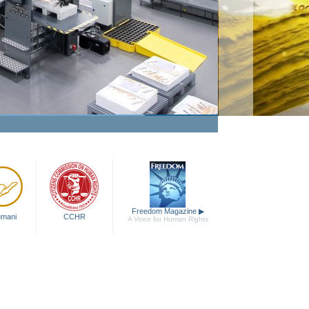
Freedom Magazine
▶
 umani
CCHR
A Voice for Human Rights