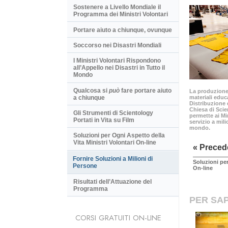
Sostenere a Livello Mondiale il
Programma dei Ministri Volontari
Portare aiuto a chiunque, ovunque
Soccorso nei Disastri Mondiali
I Ministri Volontari Rispondono
all’Appello nei Disastri in Tutto il
Mondo
Qualcosa si
può
fare portare aiuto
La produzione 
a chiunque
materiali educa
Distribuzione 
Chiesa di Scie
Gli Strumenti di Scientology
permette ai Min
Portati in Vita su Film
servizio a mili
mondo.
Soluzioni per Ogni Aspetto della
Vita Ministri Volontari On-line
« Preced
Fornire Soluzioni a Milioni di
Soluzioni per
Persone
On-line
Risultati dell’Attuazione del
Programma
PER SAP
CORSI GRATUITI ON-LINE