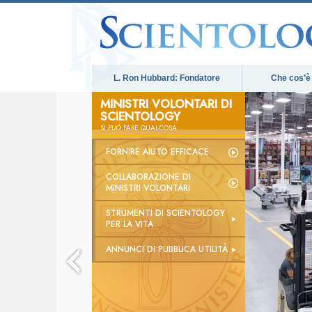
L. Ron Hubbard: Fondatore
Che cos’è
MINISTRI VOLONTARI DI
SCIENTOLOGY
SI
PUÒ
FARE QUALCOSA
FORNIRE AIUTO EFFICACE
COLLABORAZIONE DI
MINISTRI VOLONTARI
STRUMENTI DI SCIENTOLOGY
PER LA VITA
ANNUNCI DI PUBBLICA UTILITÀ