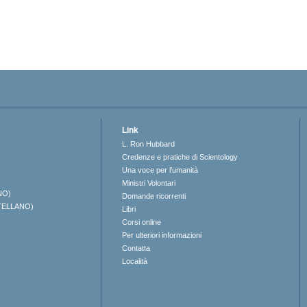
Link
L. Ron Hubbard
Credenze e pratiche di Scientology
Una voce per l’umanità
Ministri Volontari
NO)
Domande ricorrenti
TELLANO)
Libri
Corsi online
Per ulteriori informazioni
Contatta
Località