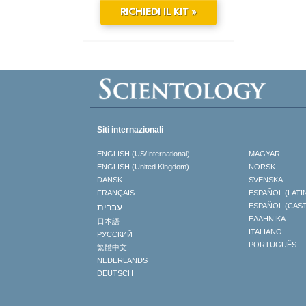
RICHIEDI IL KIT »
Siti internazionali
ENGLISH (US/International)
MAGYAR
ENGLISH (United Kingdom)
NORSK
DANSK
SVENSKA
FRANÇAIS
ESPAÑOL (LATI
עברית
ESPAÑOL (CAS
ΕΛΛΗΝΙΚA
日本語
ITALIANO
РУССКИЙ
PORTUGUÊS
繁體中文
NEDERLANDS
DEUTSCH