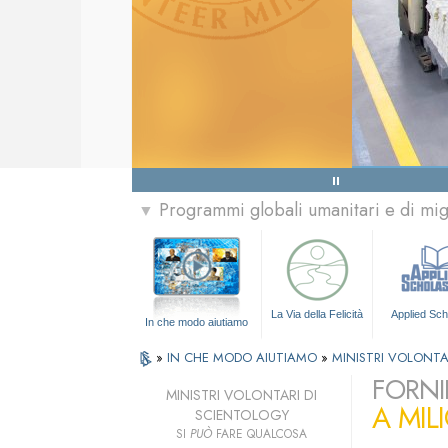
Programmi globali umanitari e di mi
▼
La Via della Felicità
Applied Sch
In che modo aiutiamo
»
IN CHE MODO AIUTIAMO
»
MINISTRI VOLONTA
FORNI
MINISTRI VOLONTARI DI
A MIL
SCIENTOLOGY
SI
PUÒ
FARE QUALCOSA