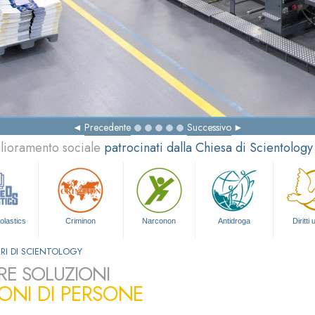
Precedente
Successivo
glioramento sociale
patrocinati dalla Chiesa di Scientology
olastics
Criminon
Narconon
Antidroga
Diritti
RI DI SCIENTOLOGY
RE SOLUZIONI
IONI DI PERSONE