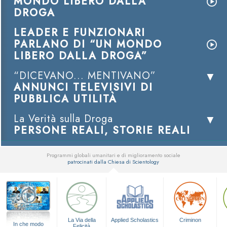
MONDO LIBERO DALLA
DROGA
LEADER E FUNZIONARI
PARLANO DI “UN MONDO
LIBERO DALLA DROGA”
“DICEVANO... MENTIVANO”
ANNUNCI TELEVISIVI DI
PUBBLICA UTILITÀ
La Verità sulla Droga
PERSONE REALI, STORIE REALI
Programmi globali umanitari e di miglioramento sociale
patrocinati dalla Chiesa di Scientology
▼
La Via della
Applied Scholastics
Criminon
In che modo
Felicità