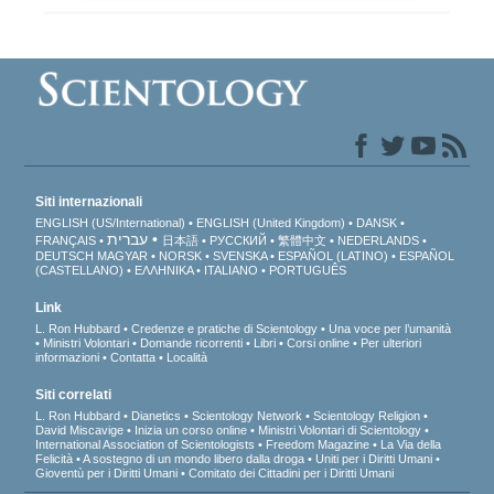
Siti internazionali
ENGLISH (US/International)
ENGLISH (United Kingdom)
DANSK
עברית
FRANÇAIS
日本語
РУССКИЙ
繁體中文
NEDERLANDS
DEUTSCH
MAGYAR
NORSK
SVENSKA
ESPAÑOL (LATINO)
ESPAÑOL
(CASTELLANO)
ΕΛΛΗΝΙΚA
ITALIANO
PORTUGUÊS
Link
L. Ron Hubbard
Credenze e pratiche di Scientology
Una voce per l’umanità
Ministri Volontari
Domande ricorrenti
Libri
Corsi online
Per ulteriori
informazioni
Contatta
Località
Siti correlati
L. Ron Hubbard
Dianetics
Scientology Network
Scientology Religion
David Miscavige
Inizia un corso online
Ministri Volontari di Scientology
International Association of Scientologists
Freedom Magazine
La Via della
Felicità
A sostegno di un mondo libero dalla droga
Uniti per i Diritti Umani
Gioventù per i Diritti Umani
Comitato dei Cittadini per i Diritti Umani