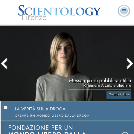
Firenze
L. Ron Hubbard:
Che cos’è
Ministri
Domande
Libri
Fondatore
Scientology?
Volontari
ricorrenti
Messaggio di pubblica utilità
Rimanere Alzato e Studiare
Guarda i video
LA VERITÀ SULLA DROGA
CREARE UN MONDO LIBERO DALLA DROGA
FONDAZIONE PER UN