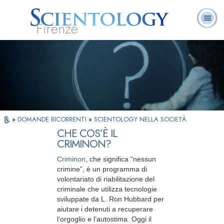
Firenze
L. Ron Hubbard:
Che cos’è
Ministri
Domande
Libri
Fondatore
Scientology?
Volontari
ricorrenti
»
DOMANDE RICORRENTI
»
SCIENTOLOGY NELLA SOCIETÀ
CHE COS’È IL
CRIMINON?
Criminon
, che significa “nessun
crimine”, è un programma di
volontariato di riabilitazione del
criminale che utilizza tecnologie
sviluppate da L. Ron Hubbard per
aiutare i detenuti a recuperare
l’orgoglio e l’autostima. Oggi il