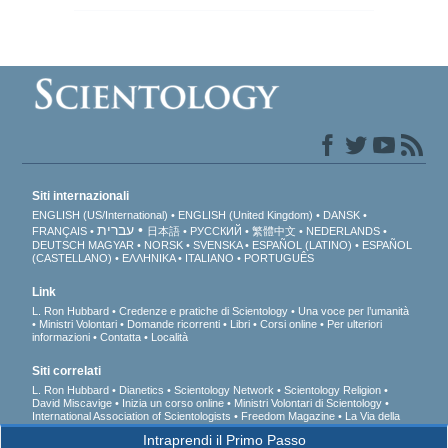
Siti internazionali
ENGLISH (US/International)
ENGLISH (United Kingdom)
DANSK
עברית
FRANÇAIS
日本語
РУССКИЙ
繁體中文
NEDERLANDS
DEUTSCH
MAGYAR
NORSK
SVENSKA
ESPAÑOL (LATINO)
ESPAÑOL
(CASTELLANO)
ΕΛΛΗΝΙΚA
ITALIANO
PORTUGUÊS
Link
L. Ron Hubbard
Credenze e pratiche di Scientology
Una voce per l’umanità
Ministri Volontari
Domande ricorrenti
Libri
Corsi online
Per ulteriori
informazioni
Contatta
Località
Siti correlati
L. Ron Hubbard
Dianetics
Scientology Network
Scientology Religion
David Miscavige
Inizia un corso online
Ministri Volontari di Scientology
International Association of Scientologists
Freedom Magazine
La Via della
Felicità
A sostegno di un mondo libero dalla droga
Uniti per i Diritti Umani
Intraprendi il Primo Passo
Gioventù per i Diritti Umani
Comitato dei Cittadini per i Diritti Umani