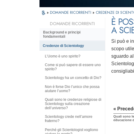
»
DOMANDE RICORRENTI
»
CREDENZE DI SCIEN
È POS
DOMANDE RICORRENTI
A SC
Background e principi
fondamentali
Si può e i
Credenze di Scientology
scopo util
sguardo all
L’Uomo è uno spirito?
Scientology
Come si può sapere di essere uno
spirito?
consigliab
Scientology ha un concetto di Dio?
Non è forse Dio l’unico che possa
aiutare l’uomo?
Quali sono le credenze religiose di
Scientology sulla creazione
dell’universo?
« Preced
Quali sono le
Scientology crede nell’amore
educazione 
fraterno?
Perché gli Scientologist vogliono
aiutare la gente?