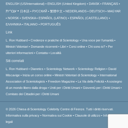
ENGLISH (US/International)
ENGLISH (United Kingdom)
DANSK
FRANÇAIS
עברית
日本語
РУССКИЙ
繁體中文
NEDERLANDS
DEUTSCH
MAGYAR
NORSK
SVENSKA
ESPAÑOL (LATINO)
ESPAÑOL (CASTELLANO)
ΕΛΛΗΝΙΚA
ITALIANO
PORTUGUÊS
Link
L. Ron Hubbard
Credenze e pratiche di Scientology
Una voce per l’umanità
Ministri Volontari
Domande ricorrenti
Libri
Corsi online
Chi sono io?
Per
ulteriori informazioni
Contatta
Località
Siti correlati
L. Ron Hubbard
Dianetics
Scientology Network
Scientology Religion
David
Miscavige
Inizia un corso online
Ministri Volontari di Scientology
International
Association of Scientologists
Freedom Magazine
La Via della Felicità
A sostegno
di un mondo libero dalla droga
Uniti per i Diritti Umani
Gioventù per i Diritti Umani
Comitato dei Cittadini per i Diritti Umani
© 2026
Chiesa di Scientology Celebrity Centre di Firenze.
Tutti i diritti riservati.
Informativa sulla privacy
•
Normativa sui Cookie
•
Clausole di utilizzo
•
Informazioni
legali