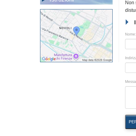
Non s
distu
Nome:
Indiriz
Messa
PE