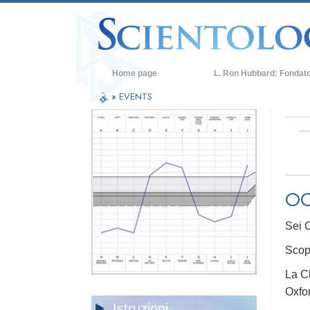
Home page
L. Ron Hubbard: Fondat
»
EVENTS
OC
Sei C
Scop
La Ch
Oxfo
Istruzioni