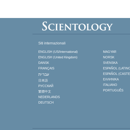
Siti internazionali
ENGLISH (US/International)
MAGYAR
ENGLISH (United Kingdom)
NORSK
DANSK
SVENSKA
FRANÇAIS
ESPAÑOL (LATIN
עברית
ESPAÑOL (CAST
ΕΛΛΗΝΙΚA
日本語
ITALIANO
РУССКИЙ
PORTUGUÊS
繁體中文
NEDERLANDS
DEUTSCH