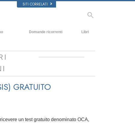
SITI CORRELATI
mo
Domande ricorrenti
Libri
Contesto e principi fondamentali
Libri introduttivi
All’interno di una Chiesa
Audiolibri
RI
L’organizzazione di Scientology
Conferenze Introduttive
NI
Film
IS)
GRATUITO
a ricevere un test gratuito denominato OCA,