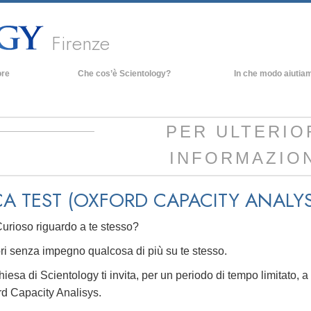
Firenze
ore
Che cos’è Scientology?
In che modo aiutia
Credenze e pratiche
Credo e codici di Scientology
PER ULTERIO
Che cosa dicono gli Scientologist
INFORMAZIO
riguardo a Scientology
Incontra uno Scientologist
A TEST (OXFORD CAPACITY ANALYS
All’interno di una Chiesa
I Principi Fondamentali di Scientology
urioso riguardo a te stesso?
Un’Introduzione a Dianetics
ri senza impegno qualcosa di più su te stesso.
Amore e Odio:
iesa di Scientology ti invita, per un periodo di tempo limitato, 
Che Cos’è la Grandezza?
rd Capacity Analisys.