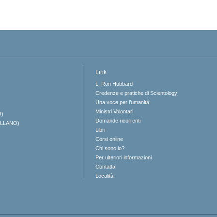
Link
L. Ron Hubbard
Credenze e pratiche di Scientology
Una voce per l’umanità
Ministri Volontari
O)
Domande ricorrenti
ELLANO)
Libri
Corsi online
Chi sono io?
Per ulteriori informazioni
Contatta
Località