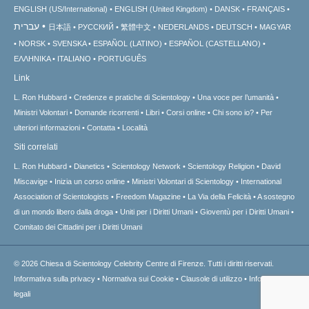
ENGLISH (US/International)
ENGLISH (United Kingdom)
DANSK
FRANÇAIS
עברית
日本語
РУССКИЙ
繁體中文
NEDERLANDS
DEUTSCH
MAGYAR
NORSK
SVENSKA
ESPAÑOL (LATINO)
ESPAÑOL (CASTELLANO)
ΕΛΛΗΝΙΚA
ITALIANO
PORTUGUÊS
Link
L. Ron Hubbard
Credenze e pratiche di Scientology
Una voce per l’umanità
Ministri Volontari
Domande ricorrenti
Libri
Corsi online
Chi sono io?
Per
ulteriori informazioni
Contatta
Località
Siti correlati
L. Ron Hubbard
Dianetics
Scientology Network
Scientology Religion
David
Miscavige
Inizia un corso online
Ministri Volontari di Scientology
International
Association of Scientologists
Freedom Magazine
La Via della Felicità
A sostegno
di un mondo libero dalla droga
Uniti per i Diritti Umani
Gioventù per i Diritti Umani
Comitato dei Cittadini per i Diritti Umani
© 2026
Chiesa di Scientology Celebrity Centre di Firenze.
Tutti i diritti riservati.
Informativa sulla privacy
•
Normativa sui Cookie
•
Clausole di utilizzo
•
Informazioni
legali