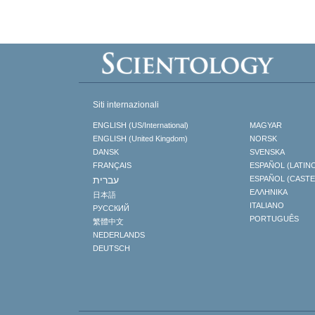
Siti internazionali
ENGLISH (US/International)
MAGYAR
ENGLISH (United Kingdom)
NORSK
DANSK
SVENSKA
FRANÇAIS
ESPAÑOL (LATIN
עברית
ESPAÑOL (CAST
ΕΛΛΗΝΙΚA
日本語
ITALIANO
РУССКИЙ
PORTUGUÊS
繁體中文
NEDERLANDS
DEUTSCH