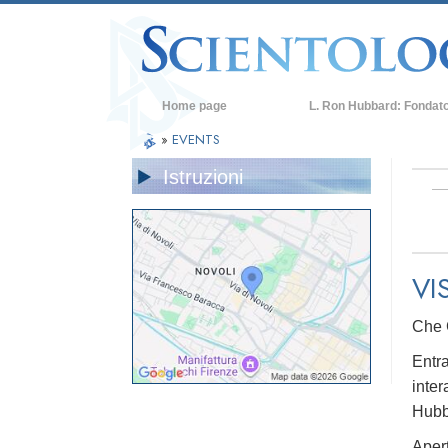
Home page
L. Ron Hubbard: Fondat
»
EVENTS
Istruzioni
VI
Che 
Entra
inter
Hubba
Apert