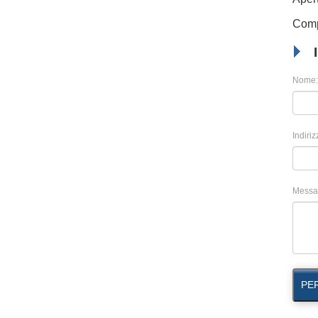
Compi
Nome:
Indiriz
Messa
PE