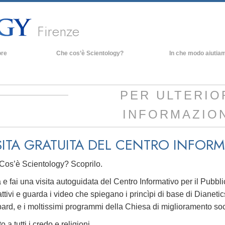
Firenze
ore
Che cos’è Scientology?
In che modo aiutia
Credenze e pratiche
Credo e codici di Scientology
PER ULTERIO
Che cosa dicono gli Scientologist
INFORMAZIO
riguardo a Scientology
Incontra uno Scientologist
SITA GRATUITA DEL CENTRO INFORM
All’interno di una Chiesa
I Principi Fondamentali di Scientology
Cos’è Scientology? Scoprilo.
Un’Introduzione a Dianetics
 e fai una visita autoguidata del Centro Informativo per il Pubblic
attivi e guarda i video che spiegano i princìpi di base di Dianeti
Amore e Odio:
Che Cos’è la Grandezza?
rd, e i moltissimi programmi della Chiesa di miglioramento soc
o a tutti i credo e religioni.