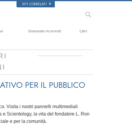
SITI CORRELATI
mo
Domande ricorrenti
Libri
Contesto e principi fondamentali
Libri introduttivi
All’interno di una Chiesa
Audiolibri
RI
L’organizzazione di Scientology
Conferenze Introduttive
NI
Film
ATIVO PER IL PUBBLICO
o. Visita i nostri pannelli multimediali
cs e Scientology, la vita del fondatore L. Ron
iale e per la comunità.