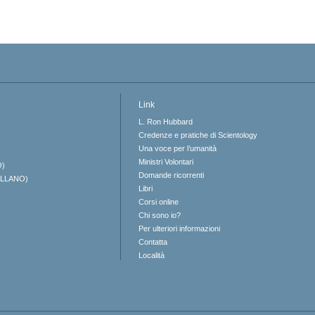
Link
L. Ron Hubbard
Credenze e pratiche di Scientology
Una voce per l’umanità
Ministri Volontari
O)
Domande ricorrenti
ELLANO)
Libri
Corsi online
Chi sono io?
Per ulteriori informazioni
Contatta
Località