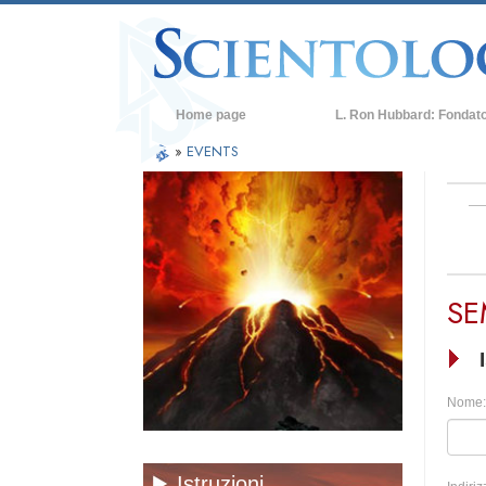
Home page
L. Ron Hubbard: Fondat
»
EVENTS
SE
Nome:
Istruzioni