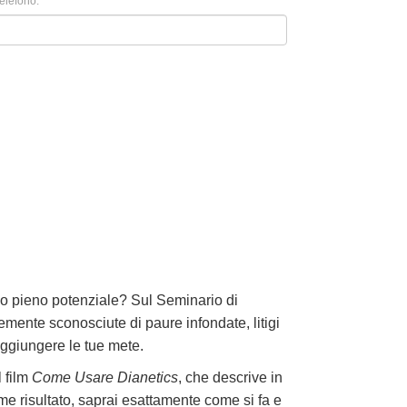
elefono:
uo pieno potenziale? Sul Seminario di
mente sconosciute di paure infondate, litigi
aggiungere le tue mete.
l film
Come Usare Dianetics
, che descrive in
me risultato, saprai esattamente come si fa e