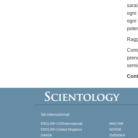
sarai
ogni 
ogni 
poten
Raggi
Compi
preno
semin
Cont
Siti internazionali
ENGLISH (US/International)
MAGYAR
ENGLISH (United Kingdom)
NORSK
DANSK
SVENSKA