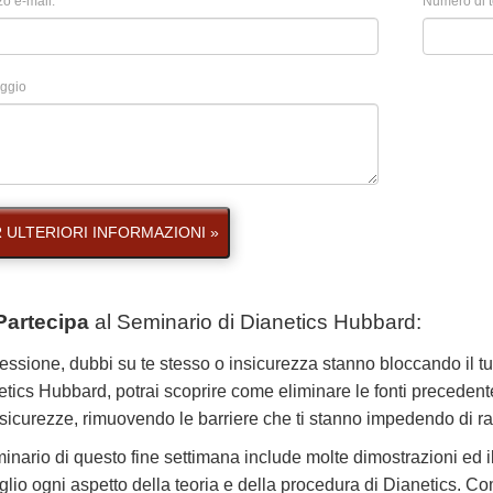
zo e-mail:
Numero di t
ggio
 ULTERIORI INFORMAZIONI »
Partecipa
al
Seminario di Dianetics Hubbard
:
ssione, dubbi su te stesso o insicurezza stanno bloccando il t
tics Hubbard, potrai scoprire come eliminare le fonti precedente
sicurezze, rimuovendo le barriere che ti stanno impedendo di r
minario di questo fine settimana include molte dimostrazioni ed i
glio ogni aspetto della teoria e della procedura di Dianetics. Co