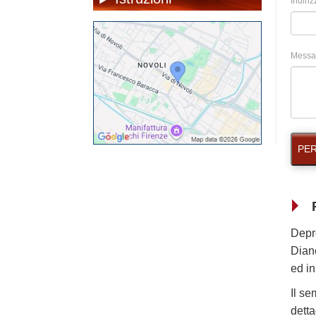
Indiriz
Messa
PER
Depre
Diane
ed in
Il se
detta