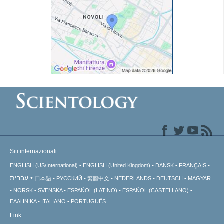
Siti internazionali
ENGLISH (US/International)
ENGLISH (United Kingdom)
DANSK
FRANÇAIS
עברית
日本語
РУССКИЙ
繁體中文
NEDERLANDS
DEUTSCH
MAGYAR
NORSK
SVENSKA
ESPAÑOL (LATINO)
ESPAÑOL (CASTELLANO)
ΕΛΛΗΝΙΚA
ITALIANO
PORTUGUÊS
Link