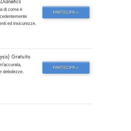
 Dianetics
ria di come è
PARTECIPA »
precedentemente
enti ed insicurezze.
sis) Gratuito
un’accurata,
PARTECIPA »
 e debolezze.