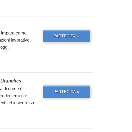
ta. Impara come
PARTECIPA »
azioni lavorative,
 oggi.
 Dianetics
ria di come è
PARTECIPA »
precedentemente
enti ed insicurezze.