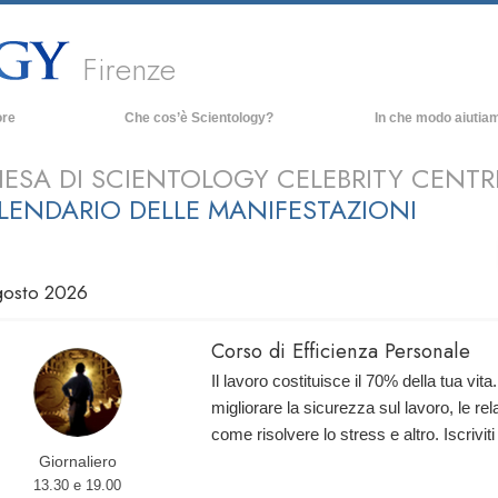
Firenze
ore
Che cos’è Scientology?
In che modo aiutia
Credenze e pratiche
IESA DI SCIENTOLOGY CELEBRITY CENTRE
Credo e codici di Scientology
LENDARIO DELLE MANIFESTAZIONI
Che cosa dicono gli Scientologist
riguardo a Scientology
Incontra uno Scientologist
gosto 2026
All’interno di una Chiesa
Corso di Efficienza Personale
I Principi Fondamentali di Scientology
Il lavoro costituisce il 70% della tua vi
Un’Introduzione a Dianetics
migliorare la sicurezza sul lavoro, le rel
Amore e Odio:
come risolvere lo stress e altro. Iscriviti
Che Cos’è la Grandezza?
Giornaliero
13.30 e 19.00