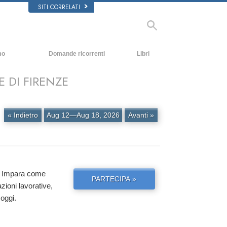
SITI CORRELATI
mo
Domande ricorrenti
Libri
Contesto e principi fondamentali
Libri introduttivi
 DI FIRENZE
All’interno di una Chiesa
Audiolibri
L’organizzazione di Scientology
Conferenze Introduttive
« Indietro
Aug 12—Aug 18, 2026
Avanti »
Film
ta. Impara come
PARTECIPA »
azioni lavorative,
 oggi.