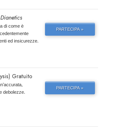
 Dianetics
ria di come è
PARTECIPA »
precedentemente
enti ed insicurezze.
sis) Gratuito
un’accurata,
PARTECIPA »
 e debolezze.