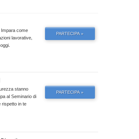
ta. Impara come
PARTECIPA »
azioni lavorative,
 oggi.
d
curezza stanno
PARTECIPA »
ipa al Seminario di
rispetto in te