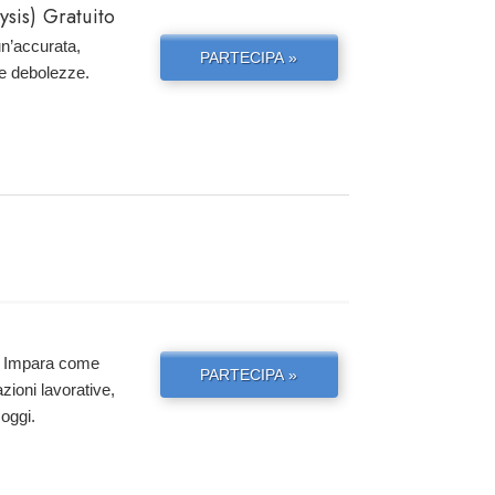
sis) Gratuito
un’accurata,
PARTECIPA »
 e debolezze.
ta. Impara come
PARTECIPA »
azioni lavorative,
 oggi.