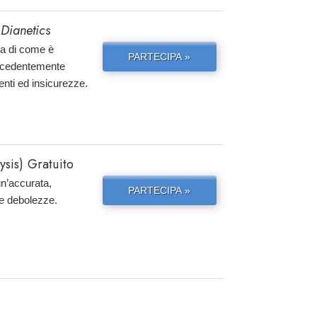
 Dianetics
ria di come è
PARTECIPA »
precedentemente
enti ed insicurezze.
sis) Gratuito
un’accurata,
PARTECIPA »
 e debolezze.